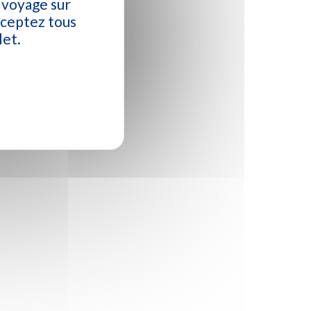
 voyage sur
acceptez tous
let.